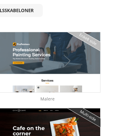
LSSKABELONER
Enkelt side
Malere
Multi-side