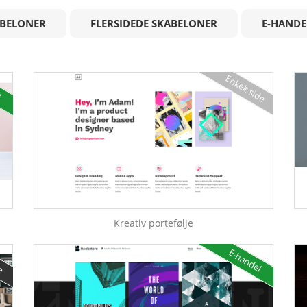
ABELONER
FLERSIDEDE SKABELONER
E-HANDE
Enkelt side
l
Kreativ portefølje
de
E-handel