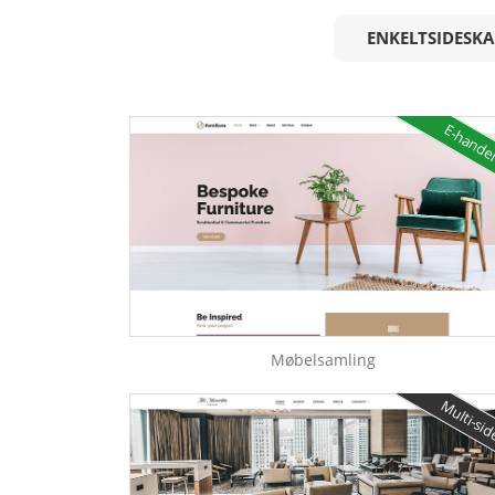
ENKELTSIDESK
E-hande
Møbelsamling
Multi-si