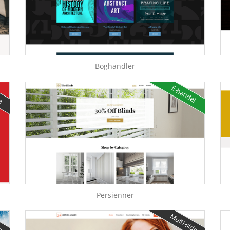
Boghandler
de
E-handel
Persienner
de
Multi-side