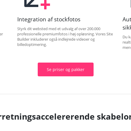
Integration af stockfotos
Aut
sik
Styrk dit websted med et udvalg af over 200.000
er
professionelle premiumfotos i høj opløsning. Vores Site
Du k
Builder inkluderer også indlejrede videoer og
real
billedoptimering.
mens
Se priser og pakker
rretningsaccelererende skabelo