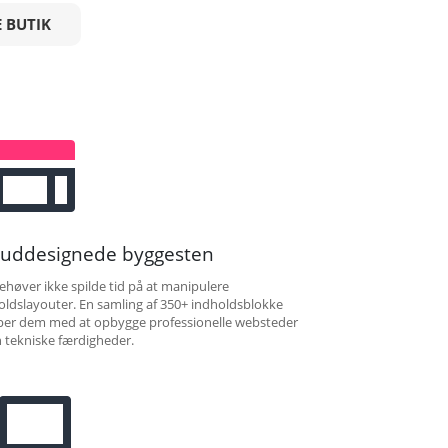
 BUTIK
ruddesignede byggesten
ehøver ikke spilde tid på at manipulere
oldslayouter. En samling af 350+ indholdsblokke
per dem med at opbygge professionelle websteder
 tekniske færdigheder.