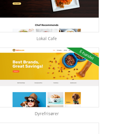
Lokal Cafe
E-handel
Dyrefrisører