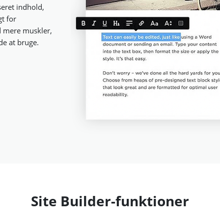
eret indhold,
t for
d mere muskler,
de at bruge.
Site Builder-funktioner