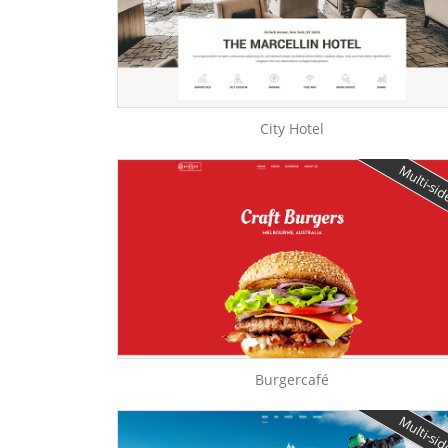
City Hotel
Multi-si
Burgercafé
Multi-si