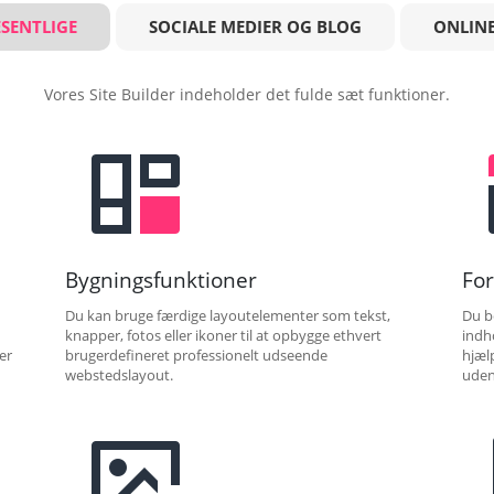
SENTLIGE
SOCIALE MEDIER OG BLOG
ONLINE
Vores Site Builder indeholder det fulde sæt funktioner.
Bygningsfunktioner
Fo
Du kan bruge færdige layoutelementer som tekst,
Du b
knapper, fotos eller ikoner til at opbygge ethvert
indh
er
brugerdefineret professionelt udseende
hjæl
webstedslayout.
uden